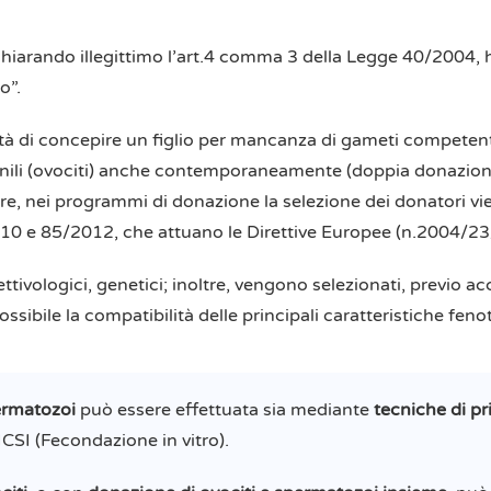
iarando illegittimo l’art.4 comma 3 della Legge 40/2004, ha
o”.
lità di concepire un figlio per mancanza di gameti competent
li (ovociti) anche contemporaneamente (doppia donazione). A
, nei programmi di donazione la selezione dei donatori viene
/2010 e 85/2012, che attuano le Direttive Europee (n.2004/
ettivologici, genetici; inoltre, vengono selezionati, previo ac
ossibile la compatibilità delle principali caratteristiche fe
ermatozoi
può essere effettuata sia mediante
tecniche di pr
CSI (Fecondazione in vitro).