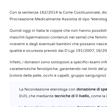
Con la sentenza 162/2014 la Corte Costituzionale, dich
Procreazione Medicalmente Assistita di tipo “eterolog
Quindi oggi in Italia le coppie che non hanno possibi
maschili (spermatozoi contenuti nel seme) che femmini
riceventi e degli eventuali bambini che possano nascere
qualità e sicurezza previsti dai D.Lgs 191/2007, 16
Infatti, i donatori sono sottoposti a specifici esami inf
caratteristiche fenotipiche, garantendo nei limiti del p
(colore della pelle, occhi e capelli, gruppo sanguigno).
La fecondazione eterologa con
donazione di sp
(IUI), che mediante
tecniche di II livello,
come la I